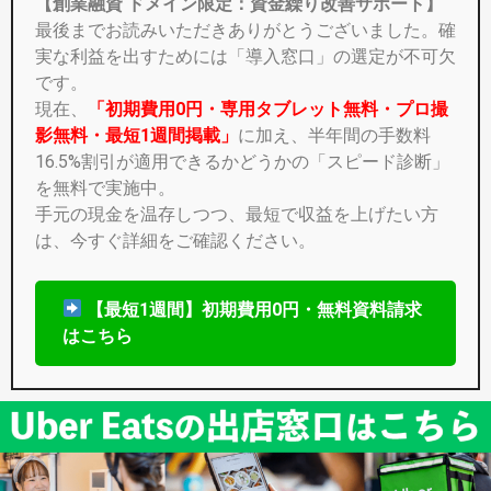
【創業融資 ドメイン限定：資金繰り改善サポート】
最後までお読みいただきありがとうございました。確
実な利益を出すためには「導入窓口」の選定が不可欠
です。
現在、
「初期費用0円・専用タブレット無料・プロ撮
影無料・最短1週間掲載」
に加え、半年間の手数料
16.5%割引が適用できるかどうかの「スピード診断」
を無料で実施中。
手元の現金を温存しつつ、最短で収益を上げたい方
は、今すぐ詳細をご確認ください。
【最短1週間】初期費用0円・無料資料請求
はこちら