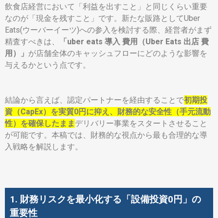
飲食店経営において「利益を出すこと」と同じくらい重要
なのが「現金を残すこと」です。新たな販路としてUber
Eats(ウーバーイーツ)への参入を検討する際、経営者がまず
精査すべきは、
「uber eats 導入 費用（Uber Eats 出店 費
用）」
が店舗全体のキャッシュフローにどのような影響を
与えるかという点です。
結論から言えば、認定パートナーを経由することで
初期投
資（CapEx）を実質0円に抑え、財務的な安全性（手元流動
性）を確保したまま
デリバリー事業をスタートさせること
が可能です。本稿では、財務的な視点から最も合理的な導
入戦略を解説します。
1. 財務リスクを最小化する「設備投資0円」の
重要性